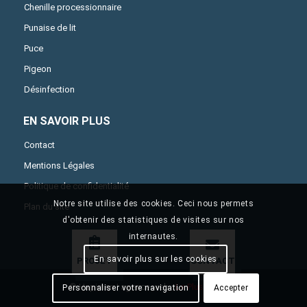
Chenille processionnaire
Punaise de lit
Puce
Pigeon
Désinfection
EN SAVOIR PLUS
Contact
Mentions Légales
Politique de confidentialité
Notre site utilise des cookies. Ceci nous permets
Plan du site
d'obtenir des statistiques de visites sur nos
internautes.
En savoir plus sur les cookies
PROJET
CONTACT
© Hapimen | agence web :
Le Plus Du Web
Personnaliser votre navigation
Accepter