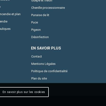
Guêpe et frelon
e
Chenille processionnaire
incendie et plan
Punaise de lit
cendie
Puce
uliques
Pigeon
Désinfection
EN SAVOIR PLUS
Contact
Mentions Légales
Politique de confidentialité
Plan du site
En savoir plus sur les cookies