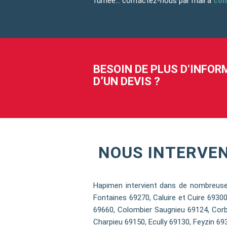
fumée… contactez-nous par mail à
con
BESOIN DE PLUS D‘INFO
D’UN DEVIS ?
NOUS INTERVE
Hapimen intervient dans de nombreuse
Fontaines 69270, Caluire et Cuire 693
69660, Colombier Saugnieu 69124, Corb
Charpieu 69150, Ecully 69130, Feyzin 69