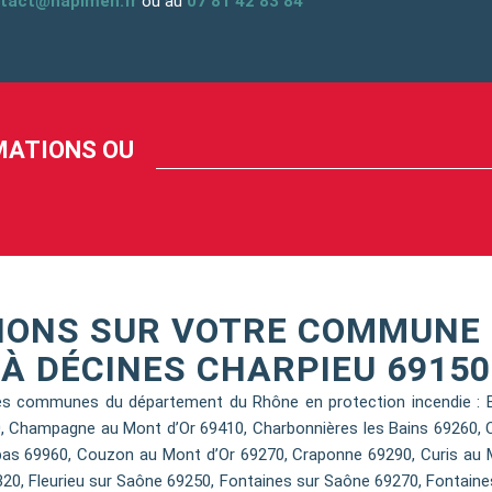
tact@hapimen.fr
ou au
07 81 42 83 84
RMATIONS OU
NONS SUR VOTRE COMMUNE 
À DÉCINES CHARPIEU 69150
s communes du département du Rhône en protection incendie : Bri
00, Champagne au Mont d’Or 69410, Charbonnières les Bains 69260, 
as 69960, Couzon au Mont d’Or 69270, Craponne 69290, Curis au Mo
320, Fleurieu sur Saône 69250, Fontaines sur Saône 69270, Fontaines