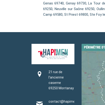
Genas 69740, Genay 69730, La Tour de
69250, Neuville sur Saône 69250, Oulli
Camp 69580, St Priest 69800, Ste Foy l
21 rue de
l’ancienne
caserne
69250 Montanay
contact@hapimen.fr