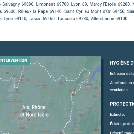
 Salvagny 69890, Limonest 69760, Lyon 69, Marcy l’Etoile 69280,
ns 69600, Rillieux la Pape 69140, Saint Cyr au Mont d’Or 69450, Sa
es Lyon 69110, Tassin 69160, Toussieu 69780, Villeurbanne 69100
HYGIÈNE DE
Entretien de la
Amélioration
ventilation
PROTECTI
Extincteur
Éclairage de 
Désenfumag