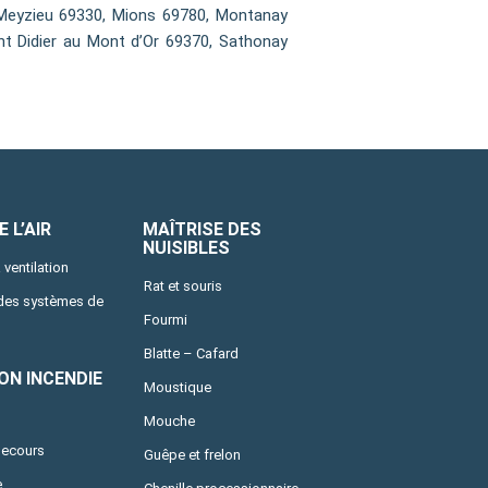
 Meyzieu 69330, Mions 69780, Montanay
int Didier au Mont d’Or 69370, Sathonay
 L’AIR
MAÎTRISE DES
NUISIBLES
 ventilation
Rat et souris
 des systèmes de
Fourmi
Blatte – Cafard
ON INCENDIE
Moustique
Mouche
secours
Guêpe et frelon
e