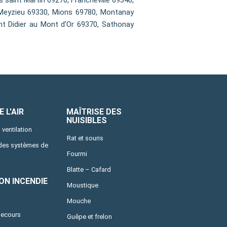
 saint Martin 69270, Francheville 69340,
 Meyzieu 69330, Mions 69780, Montanay
int Didier au Mont d’Or 69370, Sathonay
 L’AIR
MAÎTRISE DES
NUISIBLES
 ventilation
Rat et souris
 des systèmes de
Fourmi
Blatte – Cafard
ON INCENDIE
Moustique
Mouche
secours
Guêpe et frelon