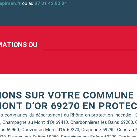
apimen.fr
ou au
07 81 42 83 84
RMATIONS OU
NONS SUR VOTRE COMMUNE 
ONT D’OR 69270 EN PROTEC
s communes du département du Rhône en protection incendie : Bri
00, Champagne au Mont d’Or 69410, Charbonnières les Bains 69260, 
as 69960, Couzon au Mont d’Or 69270, Craponne 69290, Curis au Mo