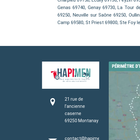
Charpieu 69150, Ecully 69130, Feyzin 69
Genas 69740, Genay 69730, La Tour de
69250, Neuville sur Saône 69250, Oulli
Camp 69580, St Priest 69800, Ste Foy l
21 rue de
l’ancienne
caserne
69250 Montanay
contact@hapimen.fr