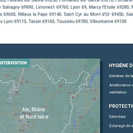
320, Fleurieu sur Saône 69250, Fontaines sur Saône 69270, Fontaines
 Salvagny 69890, Limonest 69760, Lyon 69, Marcy l’Etoile 69280,
ns 69600, Rillieux la Pape 69140, Saint Cyr au Mont d’Or 69450, Sa
es Lyon 69110, Tassin 69160, Toussieu 69780, Villeurbanne 69100
HYGIÈNE DE
Entretien de la
Amélioration
ventilation
PROTECTI
Extincteur
Éclairage de 