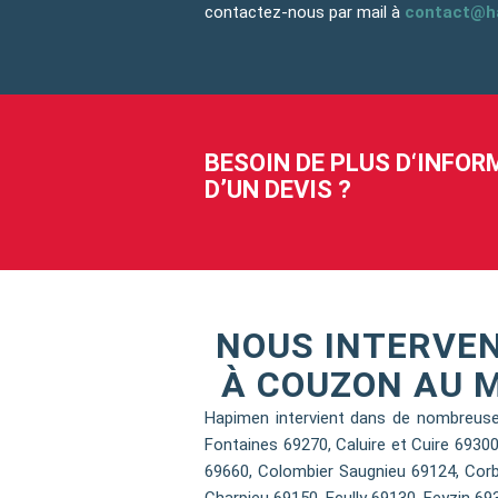
contactez-nous par mail à
contact@h
BESOIN DE PLUS D‘INFO
D’UN DEVIS ?
NOUS INTERVE
À COUZON AU M
Hapimen intervient dans de nombreuse
Fontaines 69270, Caluire et Cuire 693
69660, Colombier Saugnieu 69124, Corb