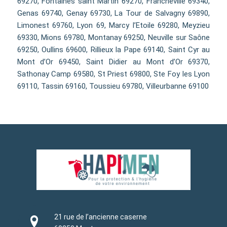
69270, Fontaines saint Martin 69270, Francheville 69340,
Genas 69740, Genay 69730, La Tour de Salvagny 69890,
Limonest 69760, Lyon 69, Marcy l’Etoile 69280, Meyzieu
69330, Mions 69780, Montanay 69250, Neuville sur Saône
69250, Oullins 69600, Rillieux la Pape 69140, Saint Cyr au
Mont d’Or 69450, Saint Didier au Mont d’Or 69370,
Sathonay Camp 69580, St Priest 69800, Ste Foy les Lyon
69110, Tassin 69160, Toussieu 69780, Villeurbanne 69100
21 rue de l’ancienne caserne