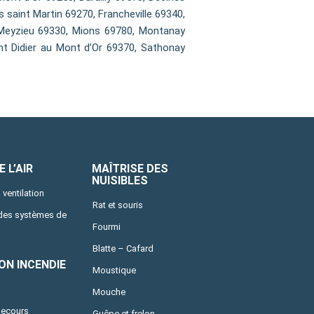
 saint Martin 69270, Francheville 69340,
 Meyzieu 69330, Mions 69780, Montanay
int Didier au Mont d’Or 69370, Sathonay
 L’AIR
MAÎTRISE DES
NUISIBLES
 ventilation
Rat et souris
 des systèmes de
Fourmi
Blatte – Cafard
ON INCENDIE
Moustique
Mouche
secours
Guêpe et frelon