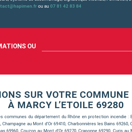
tact@hapimen.fr
ou au
07 81 42 83 84
RMATIONS OU
NONS SUR VOTRE COMMUNE 
À MARCY L’ETOILE 69280
s communes du département du Rhône en protection incendie : Bri
00, Champagne au Mont d’Or 69410, Charbonnières les Bains 69260, 
as 69960, Couzon au Mont d’Or 69270, Craponne 69290, Curis au Mo