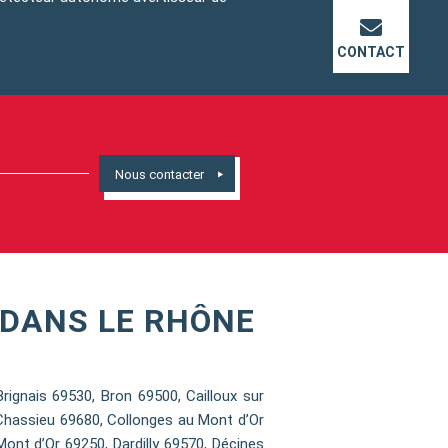
CONTACT
Nous contacter
DANS LE RHÔNE
gnais 69530, Bron 69500, Cailloux sur
Chassieu 69680, Collonges au Mont d’Or
nt d’Or 69250, Dardilly 69570, Décines