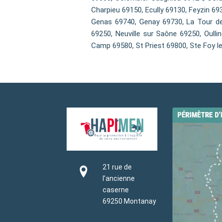
Charpieu 69150, Ecully 69130, Feyzin 69
Genas 69740, Genay 69730, La Tour de
69250, Neuville sur Saône 69250, Oulli
Camp 69580, St Priest 69800, Ste Foy l
21 rue de
l’ancienne
caserne
69250 Montanay