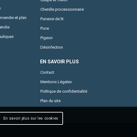
e
Chenille processionnaire
incendie et plan
Punaise de lit
cendie
Puce
uliques
Pigeon
Désinfection
EN SAVOIR PLUS
Contact
Mentions Légales
Politique de confidentialité
Plan du site
En savoir plus sur les cookies