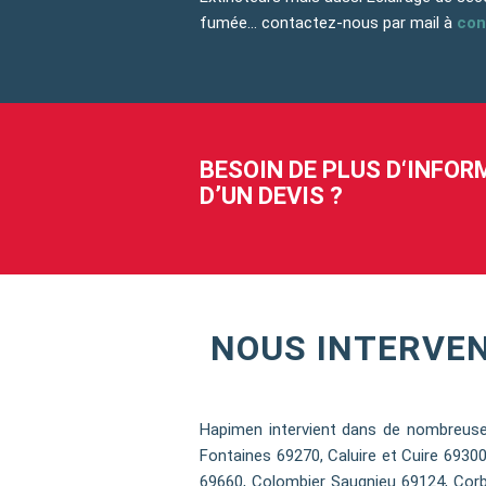
fumée… contactez-nous par mail à
con
BESOIN DE PLUS D‘INFO
D’UN DEVIS ?
NOUS INTERVE
Hapimen intervient dans de nombreuse
Fontaines 69270, Caluire et Cuire 693
69660, Colombier Saugnieu 69124, Corb