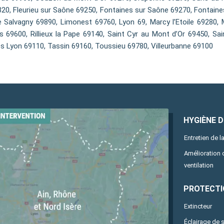
320, Fleurieu sur Saône 69250, Fontaines sur Saône 69270, Fontaines
 Salvagny 69890, Limonest 69760, Lyon 69, Marcy l’Etoile 69280,
ns 69600, Rillieux la Pape 69140, Saint Cyr au Mont d’Or 69450, Sa
es Lyon 69110, Tassin 69160, Toussieu 69780, Villeurbanne 69100
HYGIÈNE DE
Entretien de la
Amélioration
ventilation
PROTECTI
Extincteur
Éclairage de 