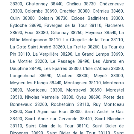
38300, Chatonnay 38440, Chélieu 38730, Chèzeneuve
38300, Colombe 38690, Crachier 38300, Crémieu 38460,
Culin 38300, Doissin 38730, Eclose Badinières 38300,
Eydoche 38690, Faverges de la Tour 38110, Flachères
38690, Four 38080, Gillonnay 38260, Heyrieux 38540, La
Bâtie-Montgascon 38110, La Chapelle de la Tour 38110,
La Cote Saint André 38260, La Frette 38260, La Tour du
Pin 38110, La Verpillière 38290, Le Grand Lemps 38690,
Le Mottier 38260, Le Passage 38490, Les Abrets en
Dauphiné 38490, Les Eparres 38300, L’Isle d’Abeau 38080,
Longechenal 38690, Maubec 38300, Meyrié 38300,
Meyrieu les Etangs 38440, Montagnieu 38110, Montcarra
38890, Montceau 38300, Montrevel 38690, Morestel
38510, Nivolas Vermelle 38300, Oyeu 38690, Porte des
Bonnevaux 38260, Rochetoirin 38110, Ruy Montceau
38300, Saint Agnin sur Bion 38300, Saint André le Gaz
38490, Saint Anne sur Gervonde 38440, Saint Blandine
38110, Saint Clair de la Tour 38110, Saint Didier de
Bizonnes 38690, Saint Didier de la Tour 38110, Saint