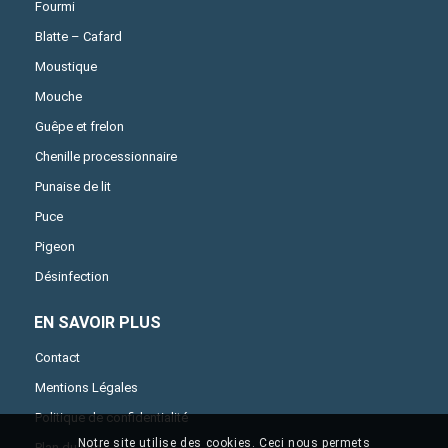
Fourmi
Blatte – Cafard
Moustique
Mouche
Guêpe et frelon
Chenille processionnaire
Punaise de lit
Puce
Pigeon
Désinfection
EN SAVOIR PLUS
Contact
Mentions Légales
Politique de confidentialité
Notre site utilise des cookies. Ceci nous permets
Plan du site