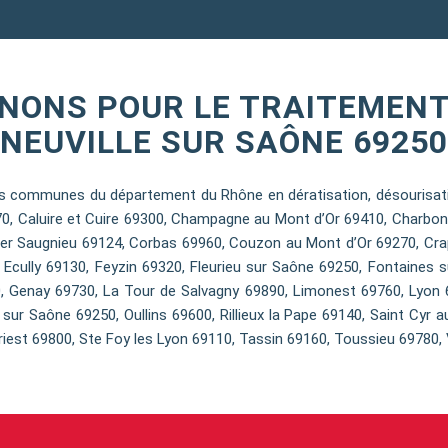
NONS POUR LE TRAITEMENT
NEUVILLE SUR SAÔNE 69250
 communes du département du Rhône en dératisation, désourisation
70, Caluire et Cuire 69300, Champagne au Mont d’Or 69410, Charbon
er Saugnieu 69124, Corbas 69960, Couzon au Mont d’Or 69270, Cra
, Ecully 69130, Feyzin 69320, Fleurieu sur Saône 69250, Fontaines 
, Genay 69730, La Tour de Salvagny 69890, Limonest 69760, Lyon 6
sur Saône 69250, Oullins 69600, Rillieux la Pape 69140, Saint Cyr a
iest 69800, Ste Foy les Lyon 69110, Tassin 69160, Toussieu 69780, 