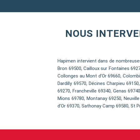
NOUS INTERVE
Hapimen intervient dans de nombreuses
Bron 69500, Cailloux sur Fontaines 692
Collonges au Mont d’Or 69660, Colombi
Dardilly 69570, Décines Charpieu 69150
69270, Francheville 69340, Genas 69740
Mions 69780, Montanay 69250, Neuville 
d’Or 69370, Sathonay Camp 69580, St Pr