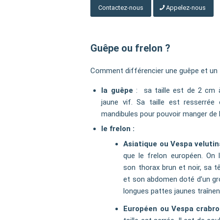
Contactez-nous
Appelez-nous
Guêpe ou frelon ?
Comment différencier une guêpe et un 
la guêpe
: sa taille est de 2 cm à
jaune vif. Sa taille est resserré
mandibules pour pouvoir manger de l
le frelon :
Asiatique ou Vespa velutin
que le frelon européen. On 
son thorax brun et noir, sa t
et son abdomen doté d’un gro
longues pattes jaunes traînent
Européen ou Vespa crabro