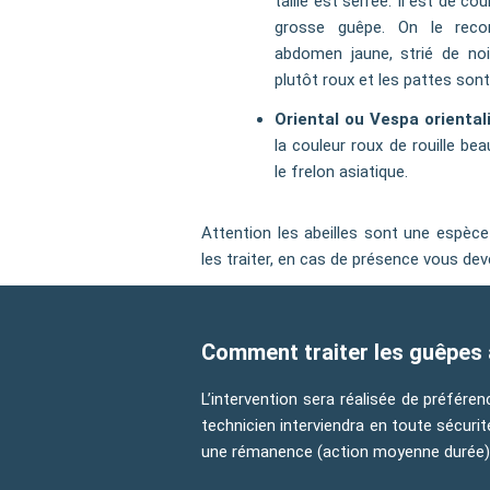
taille est serrée. Il est de c
grosse guêpe. On le reco
abdomen jaune, strié de noi
plutôt roux et les pattes sont
Oriental ou Vespa oriental
la couleur roux de rouille b
le frelon asiatique.
Attention les abeilles sont une espèc
les traiter, en cas de présence vous dev
Comment traiter les guêpes 
L’intervention sera réalisée de préfére
technicien interviendra en toute sécuri
une rémanence (action moyenne durée)