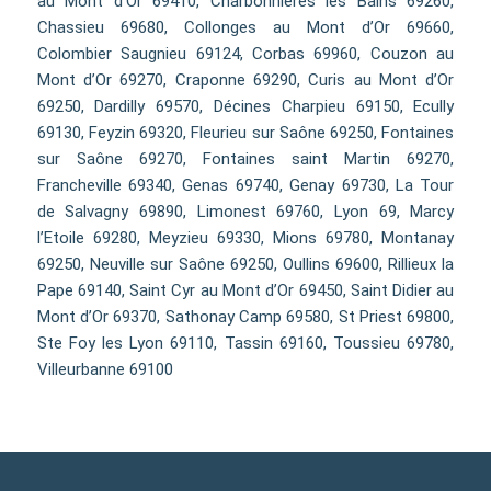
au Mont d’Or 69410, Charbonnières les Bains 69260,
Chassieu 69680, Collonges au Mont d’Or 69660,
Colombier Saugnieu 69124, Corbas 69960, Couzon au
Mont d’Or 69270, Craponne 69290, Curis au Mont d’Or
69250, Dardilly 69570, Décines Charpieu 69150, Ecully
69130, Feyzin 69320, Fleurieu sur Saône 69250, Fontaines
sur Saône 69270, Fontaines saint Martin 69270,
Francheville 69340, Genas 69740, Genay 69730, La Tour
de Salvagny 69890, Limonest 69760, Lyon 69, Marcy
l’Etoile 69280, Meyzieu 69330, Mions 69780, Montanay
69250, Neuville sur Saône 69250, Oullins 69600, Rillieux la
Pape 69140, Saint Cyr au Mont d’Or 69450, Saint Didier au
Mont d’Or 69370, Sathonay Camp 69580, St Priest 69800,
Ste Foy les Lyon 69110, Tassin 69160, Toussieu 69780,
Villeurbanne 69100