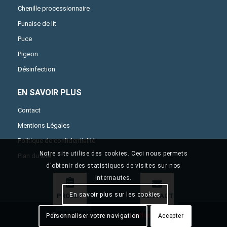
Chenille processionnaire
Punaise de lit
Puce
Pigeon
Désinfection
EN SAVOIR PLUS
Contact
Mentions Légales
Politique de confidentialité
Notre site utilise des cookies. Ceci nous permets
Plan du site
d'obtenir des statistiques de visites sur nos
internautes.
En savoir plus sur les cookies
PROJET
CONTACT
© Hapimen | agence web :
Le Plus Du Web
Personnaliser votre navigation
Accepter