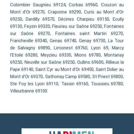
Colombier Saugnieu 69124, Corbas 69960, Couzon au
Mont d’Or 69270, Craponne 69290, Curis au Mont d’Or
69250, Dardilly 69570, Décines Charpieu 69150, Ecully
69130, Feyzin 69320, Fleurieu sur Saône 69250, Fontaines
sur Saône 69270, Fontaines saint Martin 69270,
Francheville 69340, Genas 69740, Genay 69730, La Tour
de Salvagny 69890, Limonest 69760, Lyon 69, Marcy
l’Etoile 69280, Meyzieu 69330, Mions 69780, Montanay
69250, Neuville sur Saône 69250, Oullins 69600, Rillieux la
Pape 69140, Saint Cyr au Mont d’Or 69450, Saint Didier au
Mont d’Or 69370, Sathonay Camp 69580, St Priest 69800,
Ste Foy les Lyon 69110, Tassin 69160, Toussieu 69780,
Villeurbanne 69100