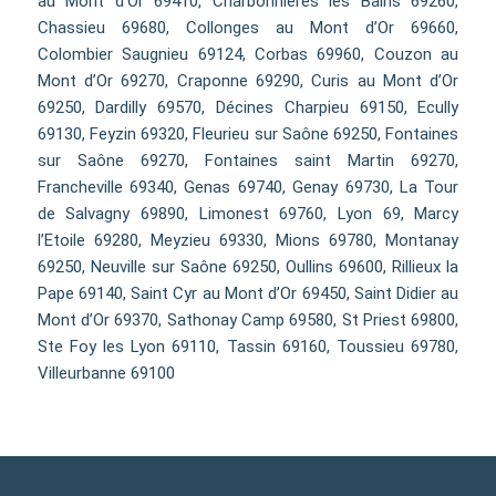
au Mont d’Or 69410, Charbonnières les Bains 69260,
Chassieu 69680, Collonges au Mont d’Or 69660,
Colombier Saugnieu 69124, Corbas 69960, Couzon au
Mont d’Or 69270, Craponne 69290, Curis au Mont d’Or
69250, Dardilly 69570, Décines Charpieu 69150, Ecully
69130, Feyzin 69320, Fleurieu sur Saône 69250, Fontaines
sur Saône 69270, Fontaines saint Martin 69270,
Francheville 69340, Genas 69740, Genay 69730, La Tour
de Salvagny 69890, Limonest 69760, Lyon 69, Marcy
l’Etoile 69280, Meyzieu 69330, Mions 69780, Montanay
69250, Neuville sur Saône 69250, Oullins 69600, Rillieux la
Pape 69140, Saint Cyr au Mont d’Or 69450, Saint Didier au
Mont d’Or 69370, Sathonay Camp 69580, St Priest 69800,
Ste Foy les Lyon 69110, Tassin 69160, Toussieu 69780,
Villeurbanne 69100