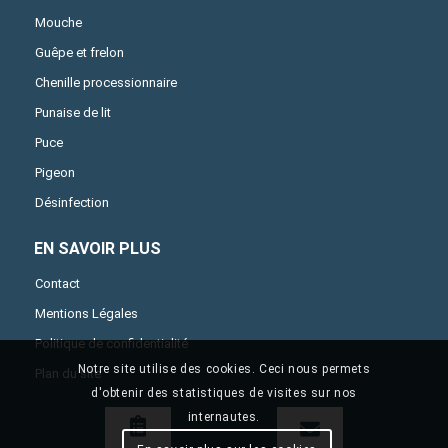
Mouche
Guêpe et frelon
Chenille processionnaire
Punaise de lit
Puce
Pigeon
Désinfection
EN SAVOIR PLUS
Contact
Mentions Légales
Politique de confidentialité
Notre site utilise des cookies. Ceci nous permets
Plan du site
d'obtenir des statistiques de visites sur nos
internautes.