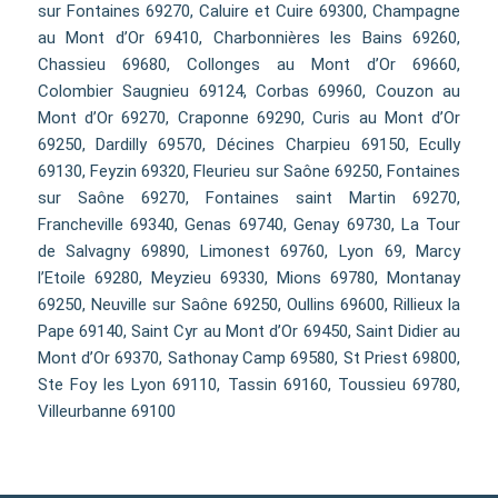
sur Fontaines 69270, Caluire et Cuire 69300, Champagne
au Mont d’Or 69410, Charbonnières les Bains 69260,
Chassieu 69680, Collonges au Mont d’Or 69660,
Colombier Saugnieu 69124, Corbas 69960, Couzon au
Mont d’Or 69270, Craponne 69290, Curis au Mont d’Or
69250, Dardilly 69570, Décines Charpieu 69150, Ecully
69130, Feyzin 69320, Fleurieu sur Saône 69250, Fontaines
sur Saône 69270, Fontaines saint Martin 69270,
Francheville 69340, Genas 69740, Genay 69730, La Tour
de Salvagny 69890, Limonest 69760, Lyon 69, Marcy
l’Etoile 69280, Meyzieu 69330, Mions 69780, Montanay
69250, Neuville sur Saône 69250, Oullins 69600, Rillieux la
Pape 69140, Saint Cyr au Mont d’Or 69450, Saint Didier au
Mont d’Or 69370, Sathonay Camp 69580, St Priest 69800,
Ste Foy les Lyon 69110, Tassin 69160, Toussieu 69780,
Villeurbanne 69100