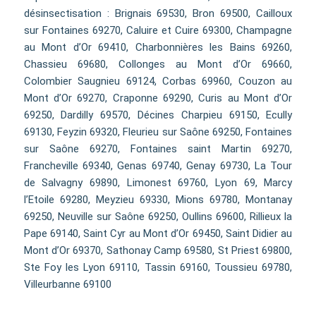
désinsectisation : Brignais 69530, Bron 69500, Cailloux
sur Fontaines 69270, Caluire et Cuire 69300, Champagne
au Mont d’Or 69410, Charbonnières les Bains 69260,
Chassieu 69680, Collonges au Mont d’Or 69660,
Colombier Saugnieu 69124, Corbas 69960, Couzon au
Mont d’Or 69270, Craponne 69290, Curis au Mont d’Or
69250, Dardilly 69570, Décines Charpieu 69150, Ecully
69130, Feyzin 69320, Fleurieu sur Saône 69250, Fontaines
sur Saône 69270, Fontaines saint Martin 69270,
Francheville 69340, Genas 69740, Genay 69730, La Tour
de Salvagny 69890, Limonest 69760, Lyon 69, Marcy
l’Etoile 69280, Meyzieu 69330, Mions 69780, Montanay
69250, Neuville sur Saône 69250, Oullins 69600, Rillieux la
Pape 69140, Saint Cyr au Mont d’Or 69450, Saint Didier au
Mont d’Or 69370, Sathonay Camp 69580, St Priest 69800,
Ste Foy les Lyon 69110, Tassin 69160, Toussieu 69780,
Villeurbanne 69100