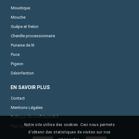
Moustique
Mouche
Guêpe et frelon
Chenille processionnaire
Punaise de lit
Puce
Pigeon
Désinfection
EN SAVOIR PLUS
Contact
Mentions Légales
Politique de confidentialité
Notre site utilise des cookies. Ceci nous permets
Plan du site
d'obtenir des statistiques de visites sur nos