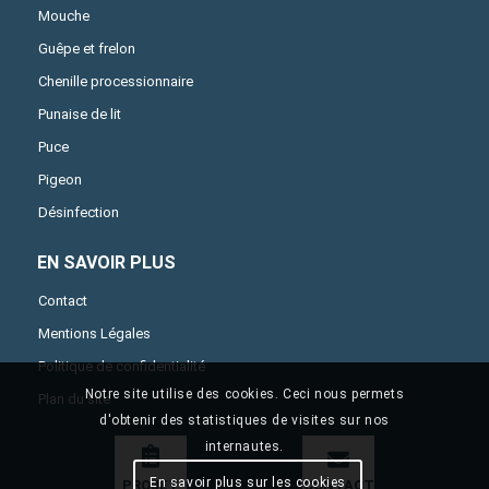
Mouche
Guêpe et frelon
Chenille processionnaire
Punaise de lit
Puce
Pigeon
Désinfection
EN SAVOIR PLUS
Contact
Mentions Légales
Politique de confidentialité
Notre site utilise des cookies. Ceci nous permets
Plan du site
d'obtenir des statistiques de visites sur nos
internautes.
En savoir plus sur les cookies
PROJET
CONTACT