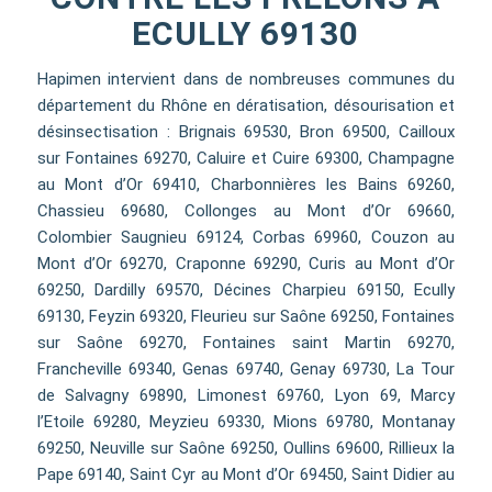
ECULLY 69130
Hapimen intervient dans de nombreuses communes du
département du Rhône en dératisation, désourisation et
désinsectisation : Brignais 69530, Bron 69500, Cailloux
sur Fontaines 69270, Caluire et Cuire 69300, Champagne
au Mont d’Or 69410, Charbonnières les Bains 69260,
Chassieu 69680, Collonges au Mont d’Or 69660,
Colombier Saugnieu 69124, Corbas 69960, Couzon au
Mont d’Or 69270, Craponne 69290, Curis au Mont d’Or
69250, Dardilly 69570, Décines Charpieu 69150, Ecully
69130, Feyzin 69320, Fleurieu sur Saône 69250, Fontaines
sur Saône 69270, Fontaines saint Martin 69270,
Francheville 69340, Genas 69740, Genay 69730, La Tour
de Salvagny 69890, Limonest 69760, Lyon 69, Marcy
l’Etoile 69280, Meyzieu 69330, Mions 69780, Montanay
69250, Neuville sur Saône 69250, Oullins 69600, Rillieux la
Pape 69140, Saint Cyr au Mont d’Or 69450, Saint Didier au