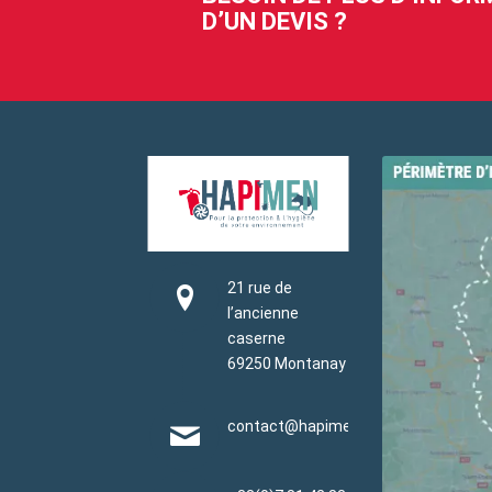
D’UN DEVIS ?
21 rue de
l’ancienne
caserne
69250 Montanay
contact@hapimen.fr