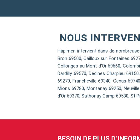
NOUS INTERVEN
Hapimen intervient dans de nombreuses
Bron 69500, Cailloux sur Fontaines 692
Collonges au Mont d’Or 69660, Colombi
Dardilly 69570, Décines Charpieu 69150
69270, Francheville 69340, Genas 69740
Mions 69780, Montanay 69250, Neuville 
d’Or 69370, Sathonay Camp 69580, St Pr
BESOIN DE PLUS D‘INFO