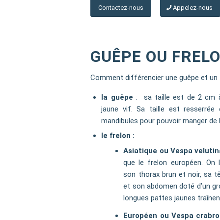
Contactez-nous
Appelez-nous
GUÊPE OU FRELO
Comment différencier une guêpe et un 
la guêpe
: sa taille est de 2 cm à
jaune vif. Sa taille est resserré
mandibules pour pouvoir manger de l
le frelon :
Asiatique ou Vespa velutin
que le frelon européen. On 
son thorax brun et noir, sa t
et son abdomen doté d’un gro
longues pattes jaunes traînent
Européen ou Vespa crabro