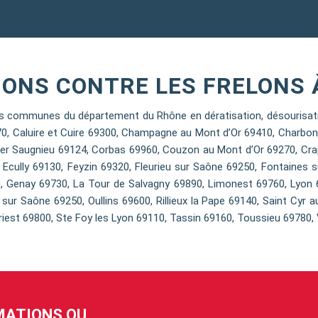
ONS CONTRE LES FRELONS 
 communes du département du Rhône en dératisation, désourisation
70, Caluire et Cuire 69300, Champagne au Mont d’Or 69410, Charbon
er Saugnieu 69124, Corbas 69960, Couzon au Mont d’Or 69270, Cra
, Ecully 69130, Feyzin 69320, Fleurieu sur Saône 69250, Fontaines 
, Genay 69730, La Tour de Salvagny 69890, Limonest 69760, Lyon 6
sur Saône 69250, Oullins 69600, Rillieux la Pape 69140, Saint Cyr a
iest 69800, Ste Foy les Lyon 69110, Tassin 69160, Toussieu 69780, 
RMATIONS OU