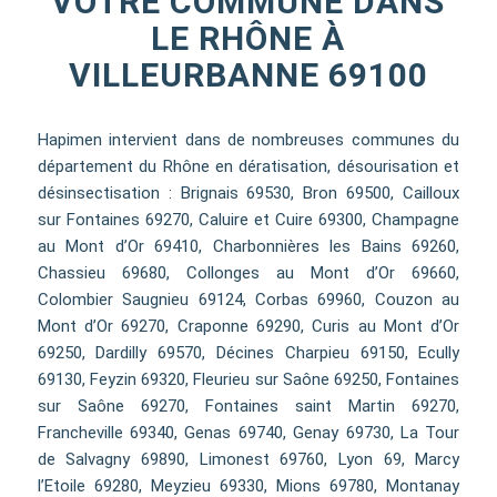
VOTRE COMMUNE DANS
LE RHÔNE À
VILLEURBANNE 69100
Hapimen intervient dans de nombreuses communes du
département du Rhône en dératisation, désourisation et
désinsectisation : Brignais 69530, Bron 69500, Cailloux
sur Fontaines 69270, Caluire et Cuire 69300, Champagne
au Mont d’Or 69410, Charbonnières les Bains 69260,
Chassieu 69680, Collonges au Mont d’Or 69660,
Colombier Saugnieu 69124, Corbas 69960, Couzon au
Mont d’Or 69270, Craponne 69290, Curis au Mont d’Or
69250, Dardilly 69570, Décines Charpieu 69150, Ecully
69130, Feyzin 69320, Fleurieu sur Saône 69250, Fontaines
sur Saône 69270, Fontaines saint Martin 69270,
Francheville 69340, Genas 69740, Genay 69730, La Tour
de Salvagny 69890, Limonest 69760, Lyon 69, Marcy
l’Etoile 69280, Meyzieu 69330, Mions 69780, Montanay