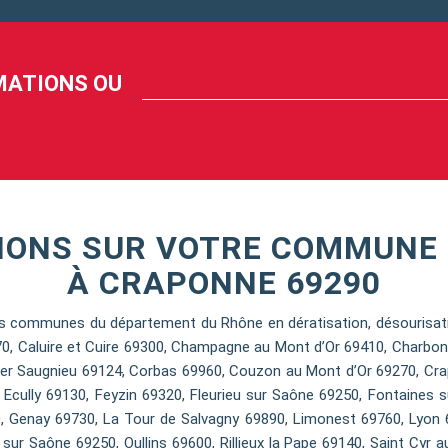
RMATIONS OU
NONS SUR VOTRE COMMUNE 
À CRAPONNE 69290
 communes du département du Rhône en dératisation, désourisation
70, Caluire et Cuire 69300, Champagne au Mont d’Or 69410, Charbon
er Saugnieu 69124, Corbas 69960, Couzon au Mont d’Or 69270, Cra
, Ecully 69130, Feyzin 69320, Fleurieu sur Saône 69250, Fontaines 
, Genay 69730, La Tour de Salvagny 69890, Limonest 69760, Lyon 6
sur Saône 69250, Oullins 69600, Rillieux la Pape 69140, Saint Cyr a