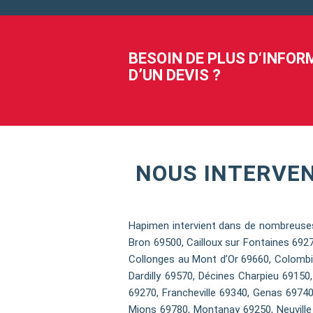
BESOIN DE PLUS D‘INFO
D’UN DEVIS ?
NOUS INTERVE
Hapimen intervient dans de nombreuses
Bron 69500, Cailloux sur Fontaines 692
Collonges au Mont d’Or 69660, Colombi
Dardilly 69570, Décines Charpieu 69150
69270, Francheville 69340, Genas 69740
Mions 69780, Montanay 69250, Neuville 