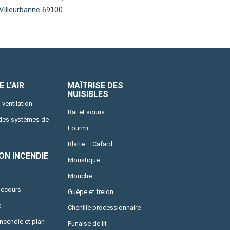
Villeurbanne 69100
 L’AIR
MAÎTRISE DES
NUISIBLES
 ventilation
Rat et souris
 des systèmes de
Fourmi
Blatte – Cafard
ON INCENDIE
Moustique
Mouche
secours
Guêpe et frelon
e
Chenille processionnaire
incendie et plan
Punaise de lit