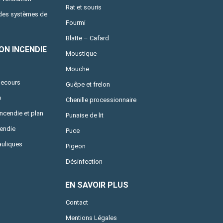
Rat et souris
 des systèmes de
Fourmi
Blatte – Cafard
ON INCENDIE
Moustique
Mouche
secours
Guêpe et frelon
e
Chenille processionnaire
incendie et plan
Punaise de lit
cendie
Puce
uliques
Pigeon
Désinfection
EN SAVOIR PLUS
Contact
Mentions Légales