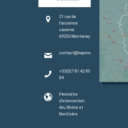
21 rue de
l’ancienne
caserne
69250 Montanay
contact@hapimen.fr
+33(0)
7 81 42 83
84
Périmètre
d’intervention :
Ain, Rhône et
Nord Isère