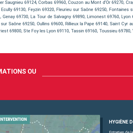
er Saugnieu 69124, Corbas 69960, Couzon au Mont d’Or 69270, Cra
, Ecully 69130, Feyzin 69320, Fleurieu sur Saône 69250, Fontaines 
, Genay 69730, La Tour de Salvagny 69890, Limonest 69760, Lyon 6
sur Saône 69250, Oullins 69600, Rillieux la Pape 69140, Saint Cyr a
iest 69800, Ste Foy les Lyon 69110, Tassin 69160, Toussieu 69780, 
RMATIONS OU
HYGIÈNE DE
Entretien de la