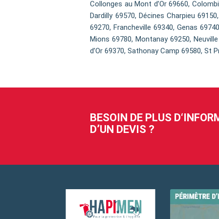
Collonges au Mont d’Or 69660, Colombi
Dardilly 69570, Décines Charpieu 69150
69270, Francheville 69340, Genas 69740
Mions 69780, Montanay 69250, Neuville 
d’Or 69370, Sathonay Camp 69580, St Pr
BESOIN DE PLUS D‘INFO
D’UN DEVIS ?