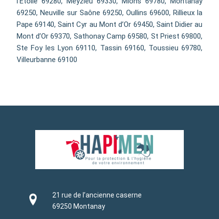
l’Etoile 69280, Meyzieu 69330, Mions 69780, Montanay
69250, Neuville sur Saône 69250, Oullins 69600, Rillieux la
Pape 69140, Saint Cyr au Mont d’Or 69450, Saint Didier au
Mont d’Or 69370, Sathonay Camp 69580, St Priest 69800,
Ste Foy les Lyon 69110, Tassin 69160, Toussieu 69780,
Villeurbanne 69100
21 rue de l’ancienne caserne
69250 Montanay