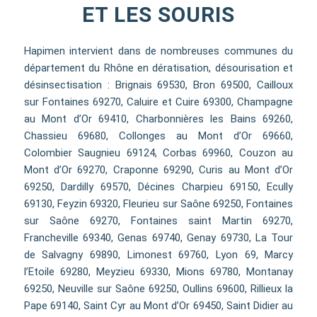
ET LES SOURIS
Hapimen intervient dans de nombreuses communes du
département du Rhône en dératisation, désourisation et
désinsectisation : Brignais 69530, Bron 69500, Cailloux
sur Fontaines 69270, Caluire et Cuire 69300, Champagne
au Mont d’Or 69410, Charbonnières les Bains 69260,
Chassieu 69680, Collonges au Mont d’Or 69660,
Colombier Saugnieu 69124, Corbas 69960, Couzon au
Mont d’Or 69270, Craponne 69290, Curis au Mont d’Or
69250, Dardilly 69570, Décines Charpieu 69150, Ecully
69130, Feyzin 69320, Fleurieu sur Saône 69250, Fontaines
sur Saône 69270, Fontaines saint Martin 69270,
Francheville 69340, Genas 69740, Genay 69730, La Tour
de Salvagny 69890, Limonest 69760, Lyon 69, Marcy
l’Etoile 69280, Meyzieu 69330, Mions 69780, Montanay
69250, Neuville sur Saône 69250, Oullins 69600, Rillieux la
Pape 69140, Saint Cyr au Mont d’Or 69450, Saint Didier au