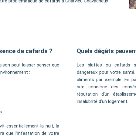
otre problématique de cafards à Charvieu Chavagneux
ésence de cafards ?
Quels dégâts peuvent
aison peut laisser penser que
Les blattes ou cafards s
environnement :
dangereux pour votre santé. 
aliments par exemple. En par
site concerné des cons
réputation d’un établissem
insalubrité d’un logement.
ts
it essentiellement la nuit, la
ra que l’infestation de votre