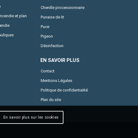
e
Chenille processionnaire
incendie et plan
Punaise de lit
cendie
Puce
uliques
Pigeon
Désinfection
EN SAVOIR PLUS
Contact
Mentions Légales
Politique de confidentialité
Plan du site
En savoir plus sur les cookies