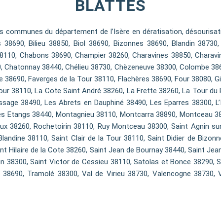
BLATTES
 communes du département de l’Isère en dératisation, désourisatio
38690, Bilieu 38850, Biol 38690, Bizonnes 38690, Blandin 38730, 
38110, Chabons 38690, Champier 38260, Charavines 38850, Charav
0, Chatonnay 38440, Chélieu 38730, Chèzeneuve 38300, Colombe 3869
 38690, Faverges de la Tour 38110, Flachères 38690, Four 38080, Gi
ur 38110, La Cote Saint André 38260, La Frette 38260, La Tour du Pi
sage 38490, Les Abrets en Dauphiné 38490, Les Eparres 38300, L’
es Etangs 38440, Montagnieu 38110, Montcarra 38890, Montceau 38
x 38260, Rochetoirin 38110, Ruy Montceau 38300, Saint Agnin sur
andine 38110, Saint Clair de la Tour 38110, Saint Didier de Bizonn
int Hilaire de la Cote 38260, Saint Jean de Bournay 38440, Saint Je
vin 38300, Saint Victor de Cessieu 38110, Satolas et Bonce 38290, 
38690, Tramolé 38300, Val de Virieu 38730, Valencogne 38730, V