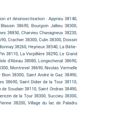
n et désinsectisation : Apprieu 38140,
Blassin 38690, Bourgoin Jallieu 38300,
ines 38850, Charvieu Chavagneux 38230,
0, Crachier 38300, Culin 38300, Doissin
llonnay 38260, Heyrieux 38540, La Bâtie-
n 38110, La Verpillière 38290, Le Grand
Isle d’Abeau 38080, Longechenal 38690,
300, Montrevel 38690, Nivolas Vermelle
 Bion 38300, Saint André le Gaz 38490,
es 38690, Saint Didier de la Tour 38110,
an de Soudain 38110, Saint Ondras 38490,
Serezin de la Tour 38300, Succieu 38300,
ienne 38200, Village du lac de Paladru