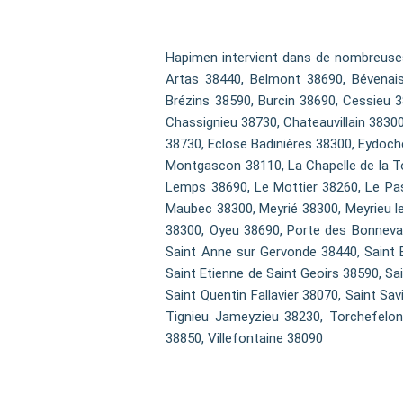
Hapimen intervient dans de nombreuses
Artas 38440, Belmont 38690, Bévenais 
Brézins 38590, Burcin 38690, Cessieu 
Chassignieu 38730, Chateauvillain 3830
38730, Eclose Badinières 38300, Eydoche
Montgascon 38110, La Chapelle de la To
Lemps 38690, Le Mottier 38260, Le Pas
Maubec 38300, Meyrié 38300, Meyrieu l
38300, Oyeu 38690, Porte des Bonnevau
Saint Anne sur Gervonde 38440, Saint Bl
Saint Etienne de Saint Geoirs 38590, Sa
Saint Quentin Fallavier 38070, Saint Sa
Tignieu Jameyzieu 38230, Torchefelon 
38850, Villefontaine 38090