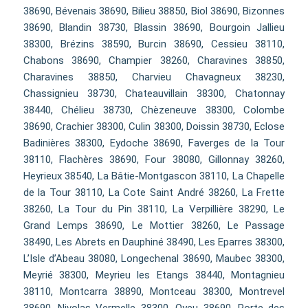
38690, Bévenais 38690, Bilieu 38850, Biol 38690, Bizonnes
38690, Blandin 38730, Blassin 38690, Bourgoin Jallieu
38300, Brézins 38590, Burcin 38690, Cessieu 38110,
Chabons 38690, Champier 38260, Charavines 38850,
Charavines 38850, Charvieu Chavagneux 38230,
Chassignieu 38730, Chateauvillain 38300, Chatonnay
38440, Chélieu 38730, Chèzeneuve 38300, Colombe
38690, Crachier 38300, Culin 38300, Doissin 38730, Eclose
Badinières 38300, Eydoche 38690, Faverges de la Tour
38110, Flachères 38690, Four 38080, Gillonnay 38260,
Heyrieux 38540, La Bâtie-Montgascon 38110, La Chapelle
de la Tour 38110, La Cote Saint André 38260, La Frette
38260, La Tour du Pin 38110, La Verpillière 38290, Le
Grand Lemps 38690, Le Mottier 38260, Le Passage
38490, Les Abrets en Dauphiné 38490, Les Eparres 38300,
L’Isle d’Abeau 38080, Longechenal 38690, Maubec 38300,
Meyrié 38300, Meyrieu les Etangs 38440, Montagnieu
38110, Montcarra 38890, Montceau 38300, Montrevel
38690, Nivolas Vermelle 38300, Oyeu 38690, Porte des