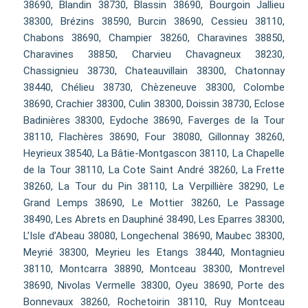
38690, Blandin 38730, Blassin 38690, Bourgoin Jallieu
38300, Brézins 38590, Burcin 38690, Cessieu 38110,
Chabons 38690, Champier 38260, Charavines 38850,
Charavines 38850, Charvieu Chavagneux 38230,
Chassignieu 38730, Chateauvillain 38300, Chatonnay
38440, Chélieu 38730, Chèzeneuve 38300, Colombe
38690, Crachier 38300, Culin 38300, Doissin 38730, Eclose
Badinières 38300, Eydoche 38690, Faverges de la Tour
38110, Flachères 38690, Four 38080, Gillonnay 38260,
Heyrieux 38540, La Bâtie-Montgascon 38110, La Chapelle
de la Tour 38110, La Cote Saint André 38260, La Frette
38260, La Tour du Pin 38110, La Verpillière 38290, Le
Grand Lemps 38690, Le Mottier 38260, Le Passage
38490, Les Abrets en Dauphiné 38490, Les Eparres 38300,
L’Isle d’Abeau 38080, Longechenal 38690, Maubec 38300,
Meyrié 38300, Meyrieu les Etangs 38440, Montagnieu
38110, Montcarra 38890, Montceau 38300, Montrevel
38690, Nivolas Vermelle 38300, Oyeu 38690, Porte des
Bonnevaux 38260, Rochetoirin 38110, Ruy Montceau