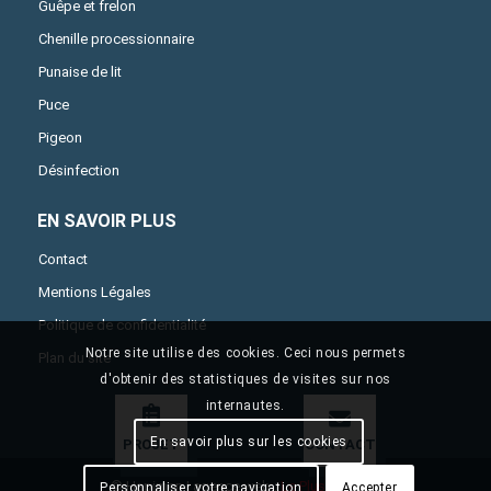
Guêpe et frelon
Chenille processionnaire
Punaise de lit
Puce
Pigeon
Désinfection
EN SAVOIR PLUS
Contact
Mentions Légales
Politique de confidentialité
Notre site utilise des cookies. Ceci nous permets
Plan du site
d'obtenir des statistiques de visites sur nos
internautes.
En savoir plus sur les cookies
PROJET
CONTACT
© Hapimen | agence web :
Le Plus Du Web
Personnaliser votre navigation
Accepter