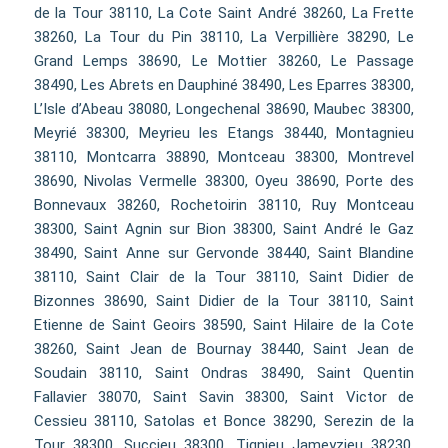
de la Tour 38110, La Cote Saint André 38260, La Frette
38260, La Tour du Pin 38110, La Verpillière 38290, Le
Grand Lemps 38690, Le Mottier 38260, Le Passage
38490, Les Abrets en Dauphiné 38490, Les Eparres 38300,
L’Isle d’Abeau 38080, Longechenal 38690, Maubec 38300,
Meyrié 38300, Meyrieu les Etangs 38440, Montagnieu
38110, Montcarra 38890, Montceau 38300, Montrevel
38690, Nivolas Vermelle 38300, Oyeu 38690, Porte des
Bonnevaux 38260, Rochetoirin 38110, Ruy Montceau
38300, Saint Agnin sur Bion 38300, Saint André le Gaz
38490, Saint Anne sur Gervonde 38440, Saint Blandine
38110, Saint Clair de la Tour 38110, Saint Didier de
Bizonnes 38690, Saint Didier de la Tour 38110, Saint
Etienne de Saint Geoirs 38590, Saint Hilaire de la Cote
38260, Saint Jean de Bournay 38440, Saint Jean de
Soudain 38110, Saint Ondras 38490, Saint Quentin
Fallavier 38070, Saint Savin 38300, Saint Victor de
Cessieu 38110, Satolas et Bonce 38290, Serezin de la
Tour 38300, Succieu 38300, Tignieu Jameyzieu 38230,