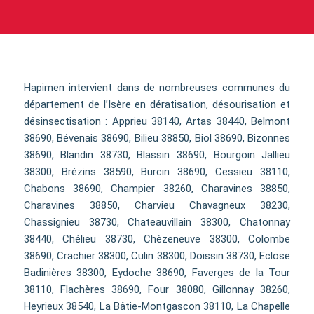
Hapimen intervient dans de nombreuses communes du
département de l’Isère en dératisation, désourisation et
désinsectisation : Apprieu 38140, Artas 38440, Belmont
38690, Bévenais 38690, Bilieu 38850, Biol 38690, Bizonnes
38690, Blandin 38730, Blassin 38690, Bourgoin Jallieu
38300, Brézins 38590, Burcin 38690, Cessieu 38110,
Chabons 38690, Champier 38260, Charavines 38850,
Charavines 38850, Charvieu Chavagneux 38230,
Chassignieu 38730, Chateauvillain 38300, Chatonnay
38440, Chélieu 38730, Chèzeneuve 38300, Colombe
38690, Crachier 38300, Culin 38300, Doissin 38730, Eclose
Badinières 38300, Eydoche 38690, Faverges de la Tour
38110, Flachères 38690, Four 38080, Gillonnay 38260,
Heyrieux 38540, La Bâtie-Montgascon 38110, La Chapelle