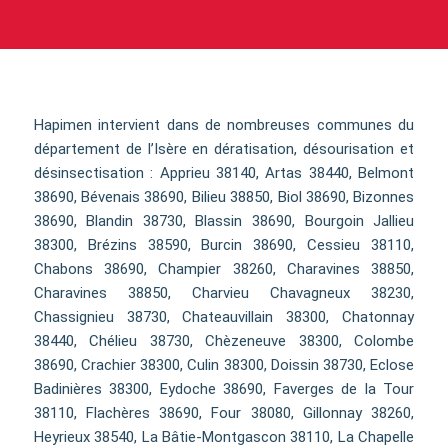
Hapimen intervient dans de nombreuses communes du
département de l’Isère en dératisation, désourisation et
désinsectisation : Apprieu 38140, Artas 38440, Belmont
38690, Bévenais 38690, Bilieu 38850, Biol 38690, Bizonnes
38690, Blandin 38730, Blassin 38690, Bourgoin Jallieu
38300, Brézins 38590, Burcin 38690, Cessieu 38110,
Chabons 38690, Champier 38260, Charavines 38850,
Charavines 38850, Charvieu Chavagneux 38230,
Chassignieu 38730, Chateauvillain 38300, Chatonnay
38440, Chélieu 38730, Chèzeneuve 38300, Colombe
38690, Crachier 38300, Culin 38300, Doissin 38730, Eclose
Badinières 38300, Eydoche 38690, Faverges de la Tour
38110, Flachères 38690, Four 38080, Gillonnay 38260,
Heyrieux 38540, La Bâtie-Montgascon 38110, La Chapelle