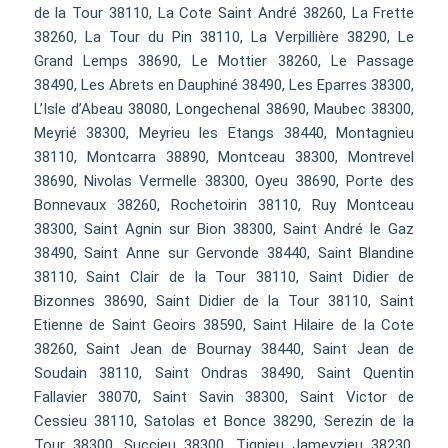
de la Tour 38110, La Cote Saint André 38260, La Frette
38260, La Tour du Pin 38110, La Verpillière 38290, Le
Grand Lemps 38690, Le Mottier 38260, Le Passage
38490, Les Abrets en Dauphiné 38490, Les Eparres 38300,
L’Isle d’Abeau 38080, Longechenal 38690, Maubec 38300,
Meyrié 38300, Meyrieu les Etangs 38440, Montagnieu
38110, Montcarra 38890, Montceau 38300, Montrevel
38690, Nivolas Vermelle 38300, Oyeu 38690, Porte des
Bonnevaux 38260, Rochetoirin 38110, Ruy Montceau
38300, Saint Agnin sur Bion 38300, Saint André le Gaz
38490, Saint Anne sur Gervonde 38440, Saint Blandine
38110, Saint Clair de la Tour 38110, Saint Didier de
Bizonnes 38690, Saint Didier de la Tour 38110, Saint
Etienne de Saint Geoirs 38590, Saint Hilaire de la Cote
38260, Saint Jean de Bournay 38440, Saint Jean de
Soudain 38110, Saint Ondras 38490, Saint Quentin
Fallavier 38070, Saint Savin 38300, Saint Victor de
Cessieu 38110, Satolas et Bonce 38290, Serezin de la
Tour 38300, Succieu 38300, Tignieu Jameyzieu 38230,