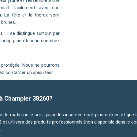
ouleur jaune et ressemble à une
nnaît facilement avec son
r. La tête et le thorax sont
 brunes.
is
: il se distingue surtout par
eaucoup plus étendue que chez
e protégée. Nous ne pourrons
ez contacter un apiculteur.
 à Champier 38260?
nce le matin ou le soir, quand les insectes sont plus calmes et que 
té et utilisera des produits professionnels (non disponible dans le 
.