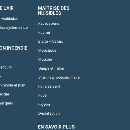
 L’AIR
MAÎTRISE DES
NUISIBLES
 ventilation
Rat et souris
 des systèmes de
Fourmi
Blatte – Cafard
ON INCENDIE
Moustique
Mouche
secours
Guêpe et frelon
e
Chenille processionnaire
incendie et plan
Punaise de lit
cendie
Puce
uliques
Pigeon
Désinfection
EN SAVOIR PLUS