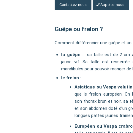
Contactez-nous
Appelez-nous
Guêpe ou frelon ?
Comment différencier une guêpe et un 
la guêpe
: sa taille est de 2 cm à
jaune vif. Sa taille est resserré
mandibules pour pouvoir manger de l
le frelon :
Asiatique ou Vespa velutin
que le frelon européen. On 
son thorax brun et noir, sa t
et son abdomen doté d’un gro
longues pattes jaunes traînent
Européen ou Vespa crabro