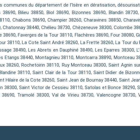
 communes du département de l’Isère en dératisation, désourisatio
38690, Bilieu 38850, Biol 38690, Bizonnes 38690, Blandin 38730, 
38110, Chabons 38690, Champier 38260, Charavines 38850, Charav
0, Chatonnay 38440, Chélieu 38730, Chèzeneuve 38300, Colombe 3869
 38690, Faverges de la Tour 38110, Flachères 38690, Four 38080, Gi
ur 38110, La Cote Saint André 38260, La Frette 38260, La Tour du Pi
sage 38490, Les Abrets en Dauphiné 38490, Les Eparres 38300, L’
es Etangs 38440, Montagnieu 38110, Montcarra 38890, Montceau 38
x 38260, Rochetoirin 38110, Ruy Montceau 38300, Saint Agnin sur
andine 38110, Saint Clair de la Tour 38110, Saint Didier de Bizonn
int Hilaire de la Cote 38260, Saint Jean de Bournay 38440, Saint Je
vin 38300, Saint Victor de Cessieu 38110, Satolas et Bonce 38290, 
38690, Tramolé 38300, Val de Virieu 38730, Valencogne 38730, V