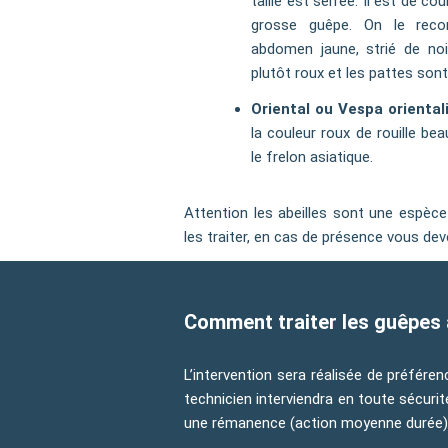
taille est serrée. Il est de c
grosse guêpe. On le reco
abdomen jaune, strié de noi
plutôt roux et les pattes sont
Oriental ou Vespa oriental
la couleur roux de rouille b
le frelon asiatique.
Attention les abeilles sont une espèc
les traiter, en cas de présence vous dev
Comment traiter les guêpes
L’intervention sera réalisée de préfére
technicien interviendra en toute sécuri
une rémanence (action moyenne durée)