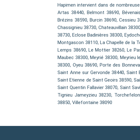
Hapimen intervient dans de nombreuses
Artas 38440, Belmont 38690, Bévenais 
Brézins 38590, Burcin 38690, Cessieu 
Chassignieu 38730, Chateauvillain 3830
38730, Eclose Badinières 38300, Eydoche
Montgascon 38110, La Chapelle de la To
Lemps 38690, Le Mottier 38260, Le Pas
Maubec 38300, Meyrié 38300, Meyrieu l
38300, Oyeu 38690, Porte des Bonnevau
Saint Anne sur Gervonde 38440, Saint Bl
Saint Etienne de Saint Geoirs 38590, Sa
Saint Quentin Fallavier 38070, Saint Sa
Tignieu Jameyzieu 38230, Torchefelon 
38850, Villefontaine 38090