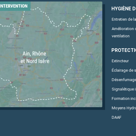
HYGIÈNE DE
Entretien de la
Amélioration
ventilation
PROTECTI
Extincteur
Éclairage de 
Désenfumag
Signalétique 
Formation in
Moyens Hydra
DAAF