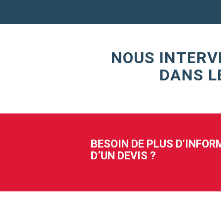
NOUS INTERV
DANS L
BESOIN DE PLUS D‘INFO
D’UN DEVIS ?