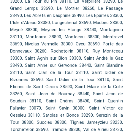
38260, La Tour du Pin 38110, La Verpillière 38290, Le
Grand Lemps 38690, Le Mottier 38260, Le Passage
38490, Les Abrets en Dauphiné 38490, Les Eparres 38300,
L’Isle d’Abeau 38080, Longechenal 38690, Maubec 38300,
Meyrié 38300, Meyrieu les Etangs 38440, Montagnieu
38110, Montcarra 38890, Montceau 38300, Montrevel
38690, Nivolas Vermelle 38300, Oyeu 38690, Porte des
Bonnevaux 38260, Rochetoirin 38110, Ruy Montceau
38300, Saint Agnin sur Bion 38300, Saint André le Gaz
38490, Saint Anne sur Gervonde 38440, Saint Blandine
38110, Saint Clair de la Tour 38110, Saint Didier de
Bizonnes 38690, Saint Didier de la Tour 38110, Saint
Etienne de Saint Geoirs 38590, Saint Hilaire de la Cote
38260, Saint Jean de Bournay 38440, Saint Jean de
Soudain 38110, Saint Ondras 38490, Saint Quentin
Fallavier 38070, Saint Savin 38300, Saint Victor de
Cessieu 38110, Satolas et Bonce 38290, Serezin de la
Tour 38300, Succieu 38300, Tignieu Jameyzieu 38230,
Torchefelon 38690, Tramolé 38300, Val de Virieu 38730,