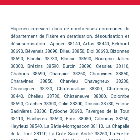
Hapimen intervient dans de nombreuses communes du
département de l’Isère en dératisation, désourisation et
désinsectisation : Apprieu 38140, Artas 38440, Belmont
38690, Bévenais 38690, Bilieu 38850, Biol 38690, Bizonnes
38690, Blandin 38730, Blassin 38690, Bourgoin Jallieu
38300, Brézins 38590, Burcin 38690, Cessieu 38110,
Chabons 38690, Champier 38260, Charavines 38850,
Charavines 38850, Charvieu Chavagneux 38230,
Chassignieu 38730, Chateauvillain 38300, Chatonnay
38440, Chélieu 38730, Chèzeneuve 38300, Colombe
38690, Crachier 38300, Culin 38300, Doissin 38730, Eclose
Badinières 38300, Eydoche 38690, Faverges de la Tour
38110, Flachères 38690, Four 38080, Gillonnay 38260,
Heyrieux 38540, La Bâtie-Montgascon 38110, La Chapelle
de la Tour 38110, La Cote Saint André 38260, La Frette