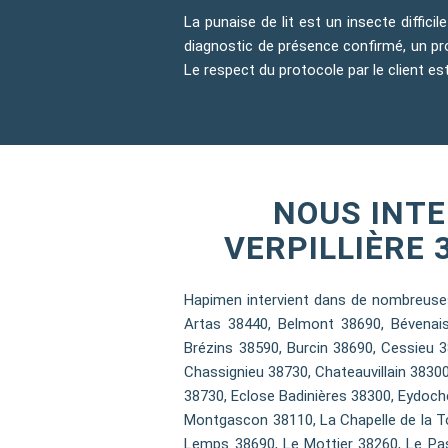
La punaise de lit est un insecte diffici
diagnostic de présence confirmé, un prot
Le respect du protocole par le client es
NOUS INT
VERPILLIÈRE 
Hapimen intervient dans de nombreuses
Artas 38440, Belmont 38690, Bévenais 
Brézins 38590, Burcin 38690, Cessieu 
Chassignieu 38730, Chateauvillain 3830
38730, Eclose Badinières 38300, Eydoche
Montgascon 38110, La Chapelle de la To
Lemps 38690, Le Mottier 38260, Le Pas