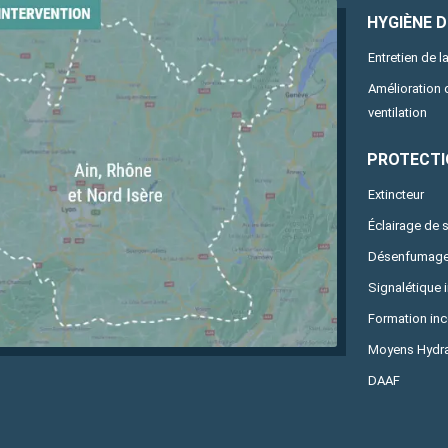
HYGIÈNE DE
Entretien de la
Amélioration
ventilation
PROTECTI
Extincteur
Éclairage de 
Désenfumag
Signalétique 
Formation in
Moyens Hydra
DAAF