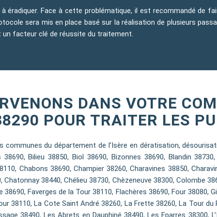
le à éradiquer. Face à cette problématique, il est recommandé de fa
ocole sera mis en place basé sur la réalisation de plusieurs passag
t un facteur clé de réussite du traitement.
ERVENONS DANS VOTRE COM
38290 POUR TRAITER LES PU
 communes du département de l’Isère en dératisation, désourisatio
38690, Bilieu 38850, Biol 38690, Bizonnes 38690, Blandin 38730, 
38110, Chabons 38690, Champier 38260, Charavines 38850, Charav
0, Chatonnay 38440, Chélieu 38730, Chèzeneuve 38300, Colombe 3869
 38690, Faverges de la Tour 38110, Flachères 38690, Four 38080, Gi
ur 38110, La Cote Saint André 38260, La Frette 38260, La Tour du Pi
sage 38490, Les Abrets en Dauphiné 38490, Les Eparres 38300, L’