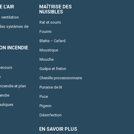
 L’AIR
MAÎTRISE DES
NUISIBLES
 ventilation
Rat et souris
 des systèmes de
Fourmi
Blatte – Cafard
ON INCENDIE
Moustique
Mouche
secours
Guêpe et frelon
e
Chenille processionnaire
incendie et plan
Punaise de lit
cendie
Puce
uliques
Pigeon
Désinfection
EN SAVOIR PLUS