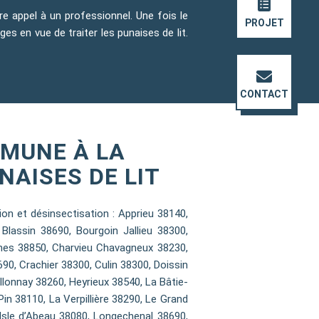
ire appel à un professionnel. Une fois le
PROJET
es en vue de traiter les punaises de lit.
CONTACT
MUNE À LA
NAISES DE LIT
n et désinsectisation : Apprieu 38140,
Blassin 38690, Bourgoin Jallieu 38300,
ines 38850, Charvieu Chavagneux 38230,
0, Crachier 38300, Culin 38300, Doissin
llonnay 38260, Heyrieux 38540, La Bâtie-
n 38110, La Verpillière 38290, Le Grand
Isle d’Abeau 38080, Longechenal 38690,