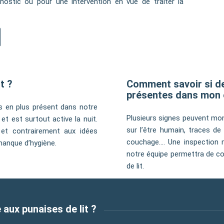
ostic ou pour une intervention en vue de traiter la
t ?
Comment savoir si de
présentes dans mon 
us en plus présent dans notre
Plusieurs signes peuvent mon
et est surtout active la nuit.
sur l’être humain, traces de
 et contrairement aux idées
couchage…. Une inspection 
manque d’hygiène.
notre équipe permettra de co
de lit.
 aux punaises de lit ?