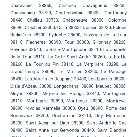
Charavines 38850, Charvieu Chavagneux 38230,
Chassignieu 38730, Chateauvillain 38300, Chatonnay
38440, Chélieu 38730, Chèzeneuve 38300, Colombe
38690, Crachier 38300, Culin 38300, Doissin 38730, Eclose
Badinières 38300, Eydoche 38690, Faverges de la Tour
38110, Flachères 38690, Four 38080, Gillonnay 38260,
Heyrieux 38540, La Bâtie-Montgascon 38110, La Chapelle
de la Tour 38110, La Cote Saint André 38260, La Frette
38260, La Tour du Pin 38110, La Verpillière 38290, Le
Grand Lemps 38690, Le Mottier 38260, Le Passage
38490, Les Abrets en Dauphiné 38490, Les Eparres 38300,
L’Isle d’Abeau 38080, Longechenal 38690, Maubec 38300,
Meyrié 38300, Meyrieu les Etangs 38440, Montagnieu
38110, Montcarra 38890, Montceau 38300, Montrevel
38690, Nivolas Vermelle 38300, Oyeu 38690, Porte des
Bonnevaux 38260, Rochetoirin 38110, Ruy Montceau
38300, Saint Agnin sur Bion 38300, Saint André le Gaz
38490, Saint Anne sur Gervonde 38440, Saint Blandine