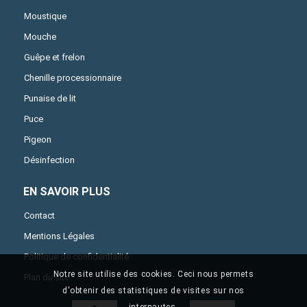
Moustique
Mouche
Guêpe et frelon
Chenille processionnaire
Punaise de lit
Puce
Pigeon
Désinfection
EN SAVOIR PLUS
Contact
Mentions Légales
Politique de confidentialité
Notre site utilise des cookies. Ceci nous permets
Plan du site
d'obtenir des statistiques de visites sur nos
internautes.