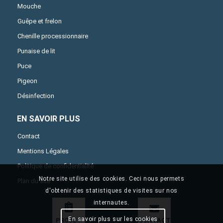
Mouche
Guêpe et frelon
Chenille processionnaire
Punaise de lit
Puce
Pigeon
Désinfection
EN SAVOIR PLUS
Contact
Mentions Légales
Politique de confidentialité
Notre site utilise des cookies. Ceci nous permets
Plan du site
d'obtenir des statistiques de visites sur nos
internautes.
En savoir plus sur les cookies
PROJET
CONTACT