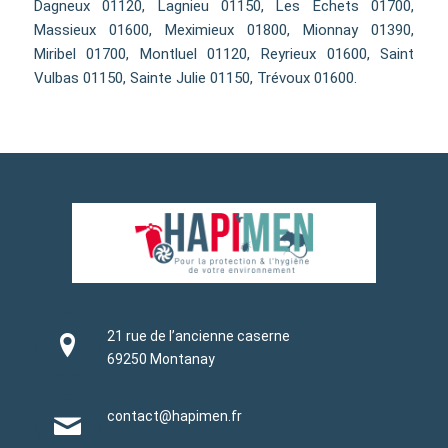
Dagneux 01120, Lagnieu 01150, Les Echets 01700,
Massieux 01600, Meximieux 01800, Mionnay 01390,
Miribel 01700, Montluel 01120, Reyrieux 01600, Saint
Vulbas 01150, Sainte Julie 01150, Trévoux 01600.
21 rue de l’ancienne caserne
69250 Montanay
contact@hapimen.fr