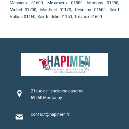
Massieux 01600, Meximieux 01800, Mionnay 01390,
Miribel 01700, Montluel 01120, Reyrieux 01600, Saint
Vulbas 01150, Sainte Julie 01150, Trévoux 01600.
21 rue de l’ancienne caserne
69250 Montanay
contact@hapimen.fr